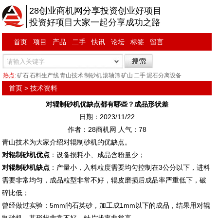
28创业商机网分享投资创业好项目
投资好项目大家一起分享成功之路
首页
项目
产品
二手
快讯
论坛
标签
留言
热点:
矿石
石料生产线
青山技术
制砂机
滚轴筛
矿山
二手
泥石分离设备
首页
>
技术资料
对辊制砂机优缺点都有哪些？成品形状差
日期：2023/11/22
作者：28商机网 人气：
78
青山技术为大家介绍对辊制砂机的优缺点。
对辊制砂机优点
：设备损耗小、成品含粉量少；
对辊制砂机缺点
：产量小，入料粒度需要均匀控制在3公分以下，进料
需要非常均匀，成品粒型非常不好，辊皮磨损后成品率严重低下，破
碎比低；
曾经做过实验：5mm的石英砂，加工成1mm以下的成品，结果用对辊