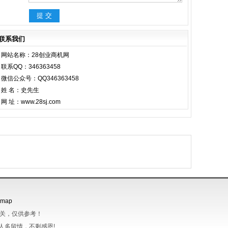
联系我们
网站名称：28创业商机网
联系QQ：346363458
微信公众号：QQ346363458
姓 名：史先生
网 址：www.28sj.com
emap
无关，仅供参考！
人多留情，不剩感恩!