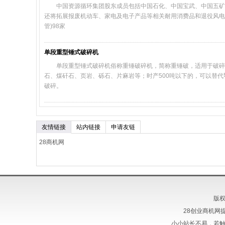
中国资源循环集团股东成员包括中国石化、中国宝武、中国五矿
还将拓展报废机动车、家电及电子产品等相关耐用消费品和退役风电
管)98家
单段重型锤式破碎机
单段重型锤式破碎机俗称重锤破碎机，简称重锤破，适用于破碎抗
石、煤矸石、页岩、砾石、片麻岩等；时产500吨以下的，可以替
破碎。
友情链接
站内链接
申请友链
28商机网
版权
28创业商机网
小小站长不易，若触