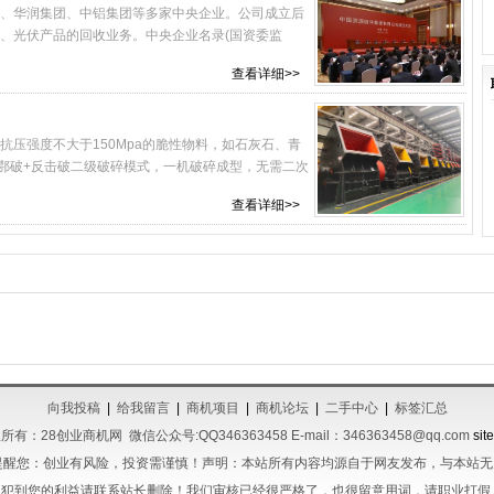
、华润集团、中铝集团等多家中央企业。公司成立后
、光伏产品的回收业务。中央企业名录(国资委监
查看详细>>
压强度不大于150Mpa的脆性物料，如石灰石、青
代鄂破+反击破二级破碎模式，一机破碎成型，无需二次
查看详细>>
向我投稿
|
给我留言
|
商机项目
|
商机论坛
|
二手中心
|
标签汇总
所有：28创业商机网 微信公众号:QQ346363458 E-mail：346363458@qq.com
sit
提醒您：创业有风险，投资需谨慎！声明：本站所有内容均源自于网友发布，与本站
犯到您的利益请联系站长删除！我们审核已经很严格了，也很留意用词，请职业打假