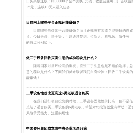
日头条极速版：约33000个金币兑换1元钱，收益会受每日广告收益
15元，连续10天未进入任务.
目前网上哪些平台正规还能赚钱？
目前哪些自媒体平台能赚钱？而且正规没有套路？能赚钱的自媒
音、今日头条、快手等，可以通过签到、拉新人、看视频、做任务、
的特点分别如下。
做二手设备回收买卖生意的成功秘诀是什么？
随着国家对循环经济的重视，投资二手生意也是不错的选择，总
意的秘诀是什么？下面我们就来谈谈我们自身经验：回收二手设备的
能赚钱！
二手设备性价比更高这6类老板适合购买
在我们进行项目投资的时候，二手设备固然性价比高，但不是任
总结了适合购买二手设备的6类老板，希望对您投资创业有帮助：适
风险承受能力、注重实用性.
中国资环集团成立附中央企业名录98家