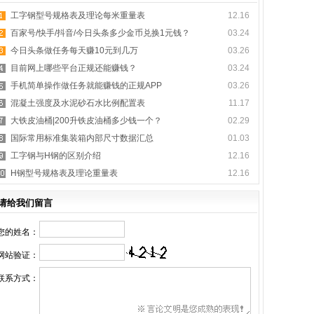
工字钢型号规格表及理论每米重量表
12.16
百家号/快手/抖音/今日头条多少金币兑换1元钱？
03.24
今日头条做任务每天赚10元到几万
03.26
目前网上哪些平台正规还能赚钱？
03.24
手机简单操作做任务就能赚钱的正规APP
03.26
混凝土强度及水泥砂石水比例配置表
11.17
大铁皮油桶|200升铁皮油桶多少钱一个？
02.29
国际常用标准集装箱内部尺寸数据汇总
01.03
工字钢与H钢的区别介绍
12.16
H钢型号规格表及理论重量表
12.16
请给我们留言
您的姓名：
网站验证：
联系方式：