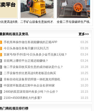
比更高这6类.
二手矿山设备生意如何才.
全套二手垃圾破碎生产线.
最新商机项目及资讯
更多>>
手机简单操作做任务就能赚钱的正规APP
03.26
今日头条做任务每天赚10元到几万
03.26
百家号/快手/抖音/今日头条多少金币兑换1元钱？
03.24
目前网上哪些平台正规还能赚钱？
03.24
做二手设备回收买卖生意的成功秘诀是什么？
10.28
二手设备性价比更高这6类老板适合购买
10.25
非标自动化设备剪切焊接一体机激光焊接机
10.24
中国资环集团成立附中央企业名录98家
10.20
2480的双层滚筒筛约有多少吨？什么价？
10.15
2100×4500球磨机大约多重?
10.15
热门商机项目排行榜