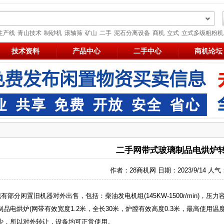
生产线
青山技术
制砂机
滚轴筛
矿山
二手
泥石分离设备
商机
立式
立式多级粗粉机
技术资料
产品中心
二手中心
商机论坛
二手网带式玻璃制品电烘炉
作者：28商机网 日期：2023/9/14 人气
分闲置旧机器对外出售，包括：柴油发电机组(145KW-1500r/min)，压力容器
品电烘炉(网带有效宽度1.2米，全长30米，炉膛有效高度0.3米，最高使用温度
少，所以对外转让，设备均可正常使用。