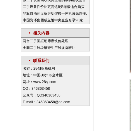
做二手设备回收买卖生意的成功秘诀是什.
二手设备性价比更高这6类老板适合购买
非标自动化设备剪切焊接一体机激光焊接.
中国资环集团成立附中央企业名录98家
相关内容
两台二手圆振动筛废铁价处理
全套二手垃圾破碎生产线设备转让
联系我们
名称：28创业商机网
地址：中国-郑州市金水区
网址：www.28sj.com
QQ：346363458
公众号：QQ346363458
E-mail：346363458@qq.com