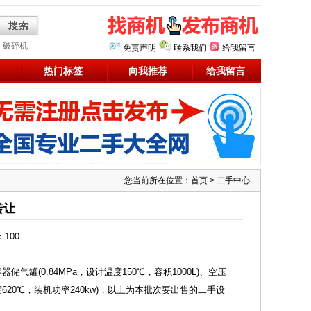
破碎机
免责声明
联系我们
给我留言
热门标签
向我推荐
给我留言
您当前所在位置：
首页
>
二手中心
转让
：
100
储气罐(0.84MPa，设计温度150℃，容积1000L)、空压
620℃，装机功率240kw)，以上为本批次要出售的
二手设