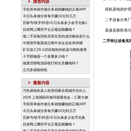
推荐内容
原机器电烘炉用
手机简单操作做任务就能赚钱的正规APP
今日头条做任务每天赚10元到几万
二手设备出售厂
百家号/快手/抖音/今日头条多少金币兑换1.
目前网上哪些平台正规还能赚钱？
直接卖家联系方式：
做二手设备回收买卖生意的成功秘诀是什么.
二手转让设备实
中国资环集团成立附中央企业名录98家
矿石加工20-120目粗粉的机器与商机推荐
十字联轴器一个多重多少钱？
做废旧锂电池回收打粉生意赚钱吗？
立式多级粗粉机
最新内容
万机易租机器人租赁招募全国城市合伙人.
2026 上海国际药食同源展览会：汇聚大健.
手机简单操作做任务就能赚钱的正规APP
今日头条做任务每天赚10元到几万
百家号/快手/抖音/今日头条多少金币兑换.
目前网上哪些平台正规还能赚钱？